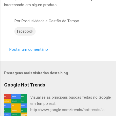
interessado em algum produto.
Por
Produtividade e Gestão de Tempo
facebook
Postar um comentário
C
o
m
Postagens mais visitadas deste blog
e
n
Google Hot Trends
t
Visualize as principais buscas feitas no Google
á
em tempo real.
r
http://www.google.com/trends/hottrends/visual
i
ize?nrow=4&ncol=4