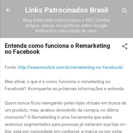
Pular para o conteúdo principal
Links Patrocinados Brasil
Blog sobre links patrocinados e SEO. Confira
artigos, vídeos, infográficos sobre Google
AdWords e otimização de sites.
Entenda como funciona o Remarketing
no Facebook
Fonte:
http://www.mzclick.com.br/remarketing-no-facebook/
Mas afinal, o que é e como funciona o remarketing no
Facebook? Acompanhe as próximas informações e entenda:
Quem nunca ficou navegando pelas lojas virtuais em busca de
um produto, mas, acabou desistindo da compra, no último
momento? O Remarketing é uma ferramenta que exibe
anúncios segmentados para pessoas já visitaram sua loja on-
line, seja por curiosidade em conhecer a marca ou por estar