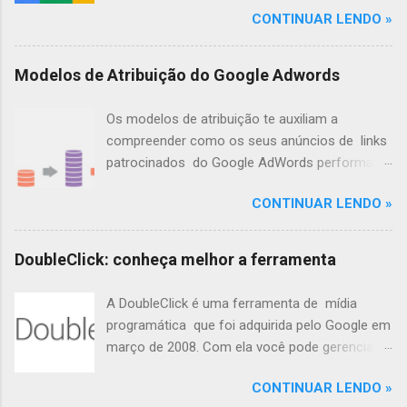
o
CONTINUAR LENDO »
s
Modelos de Atribuição do Google Adwords
Os modelos de atribuição te auxiliam a
compreender como os seus anúncios de links
patrocinados do Google AdWords performam,
até que o usuário realize a conversão.
CONTINUAR LENDO »
Ilustrando os Modelos de Atribuição Você vai a
uma lanchonete e decide comer tudo o que
tem direito: hambúrguer, batata-frita, milk
DoubleClick: conheça melhor a ferramenta
shake, sorvete e sucos. Ao chegar em casa,
um pouco mais tarde, decide comer uma fruta
A DoubleClick é uma ferramenta de mídia
e acaba passando mal, então pensa: “Passei
programática que foi adquirida pelo Google em
mal porque comi essa fruta!” Mas, será que
março de 2008. Com ela você pode gerenciar
esse é o cenário verdadeiro? Com certeza não.
de forma programática a compra de mídia,
O fato é que não estamos deixando de atribuir
CONTINUAR LENDO »
utilizando um inventário através de sua
à fruta, a responsabilidade pelo seu mal estar,