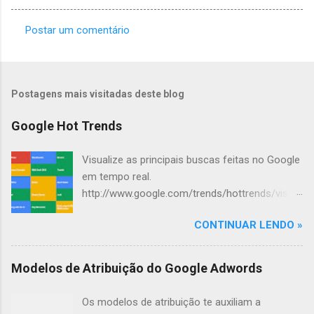
Postar um comentário
C
o
m
Postagens mais visitadas deste blog
e
n
Google Hot Trends
t
Visualize as principais buscas feitas no Google
á
em tempo real.
r
http://www.google.com/trends/hottrends/visual
i
ize?nrow=4&ncol=4
o
CONTINUAR LENDO »
s
Modelos de Atribuição do Google Adwords
Os modelos de atribuição te auxiliam a