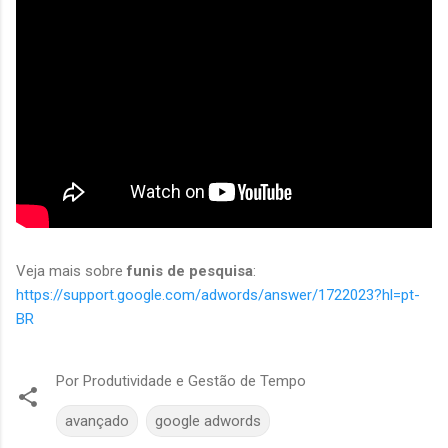
Veja mais sobre
funis de pesquisa
:
https://support.google.com/adwords/answer/1722023?hl=pt-
BR
Por
Produtividade e Gestão de Tempo
avançado
google adwords