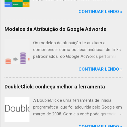
i
ize?nrow=4&ncol=4
o
CONTINUAR LENDO »
s
Modelos de Atribuição do Google Adwords
Os modelos de atribuição te auxiliam a
compreender como os seus anúncios de links
patrocinados do Google AdWords performam,
até que o usuário realize a conversão.
CONTINUAR LENDO »
Ilustrando os Modelos de Atribuição Você vai a
uma lanchonete e decide comer tudo o que
tem direito: hambúrguer, batata-frita, milk
DoubleClick: conheça melhor a ferramenta
shake, sorvete e sucos. Ao chegar em casa,
um pouco mais tarde, decide comer uma fruta
A DoubleClick é uma ferramenta de mídia
e acaba passando mal, então pensa: “Passei
programática que foi adquirida pelo Google em
mal porque comi essa fruta!” Mas, será que
março de 2008. Com ela você pode gerenciar
esse é o cenário verdadeiro? Com certeza não.
de forma programática a compra de mídia,
O fato é que não estamos deixando de atribuir
CONTINUAR LENDO »