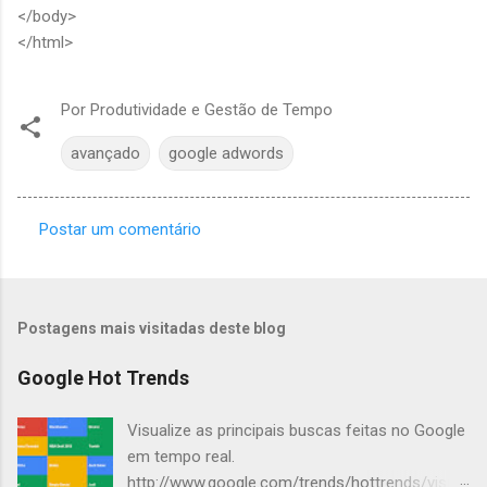
</body>
</html>
Por
Produtividade e Gestão de Tempo
avançado
google adwords
Postar um comentário
C
o
m
Postagens mais visitadas deste blog
e
n
Google Hot Trends
t
Visualize as principais buscas feitas no Google
á
em tempo real.
r
http://www.google.com/trends/hottrends/visual