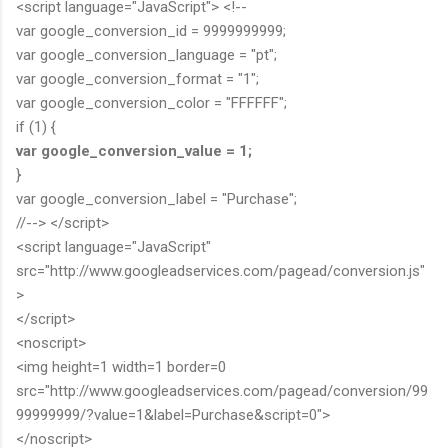
<script language="JavaScript"> <!--
var google_conversion_id = 9999999999;
var google_conversion_language = "pt";
var google_conversion_format = "1";
var google_conversion_color = "FFFFFF";
if (1) {
var google_conversion_value = 1;
}
var google_conversion_label = "Purchase";
//--> </script>
<script language="JavaScript"
src="http://www.googleadservices.com/pagead/conversion.js"
>
</script>
<noscript>
<img height=1 width=1 border=0
src="http://www.googleadservices.com/pagead/conversion/99
99999999/?value=1&label=Purchase&script=0">
</noscript>