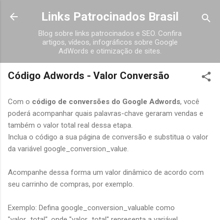
Pular para o conteúdo principal
Links Patrocinados Brasil
Blog sobre links patrocinados e SEO. Confira
artigos, vídeos, infográficos sobre Google
AdWords e otimização de sites.
Código Adwords - Valor Conversão
Com o
código de conversões do Google Adwords
, você
poderá acompanhar quais palavras-chave geraram vendas e
também o valor total real dessa etapa.
Inclua o código a sua página de conversão e substitua o valor
da variável google_conversion_value.
Acompanhe dessa forma um valor dinâmico de acordo com
seu carrinho de compras, por exemplo.
Exemplo: Defina google_conversion_valuable como
"valor_total", onde "valor_total" representa a variável