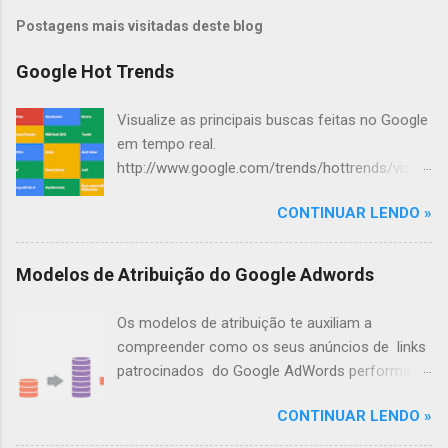
m
Postagens mais visitadas deste blog
e
n
Google Hot Trends
t
Visualize as principais buscas feitas no Google
á
em tempo real.
r
http://www.google.com/trends/hottrends/visual
i
ize?nrow=4&ncol=4
o
CONTINUAR LENDO »
s
Modelos de Atribuição do Google Adwords
Os modelos de atribuição te auxiliam a
compreender como os seus anúncios de links
patrocinados do Google AdWords performam,
até que o usuário realize a conversão.
CONTINUAR LENDO »
Ilustrando os Modelos de Atribuição Você vai a
uma lanchonete e decide comer tudo o que