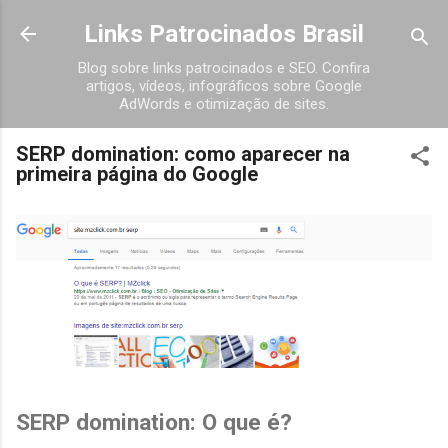
Pular para o conteúdo principal
Links Patrocinados Brasil
Blog sobre links patrocinados e SEO. Confira
artigos, vídeos, infográficos sobre Google
AdWords e otimização de sites.
SERP domination: como aparecer na
primeira página do Google
SERP domination: O que é?