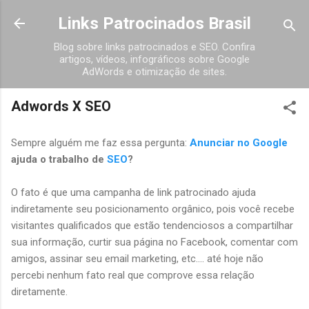
Pular para o conteúdo principal
Links Patrocinados Brasil
Blog sobre links patrocinados e SEO. Confira
artigos, vídeos, infográficos sobre Google
AdWords e otimização de sites.
Adwords X SEO
Sempre alguém me faz essa pergunta:
Anunciar no Google
ajuda o trabalho de
SEO
?
O fato é que uma campanha de link patrocinado ajuda
indiretamente seu posicionamento orgânico, pois você recebe
visitantes qualificados que estão tendenciosos a compartilhar
sua informação, curtir sua página no Facebook, comentar com
amigos, assinar seu email marketing, etc.... até hoje não
percebi nenhum fato real que comprove essa relação
diretamente.