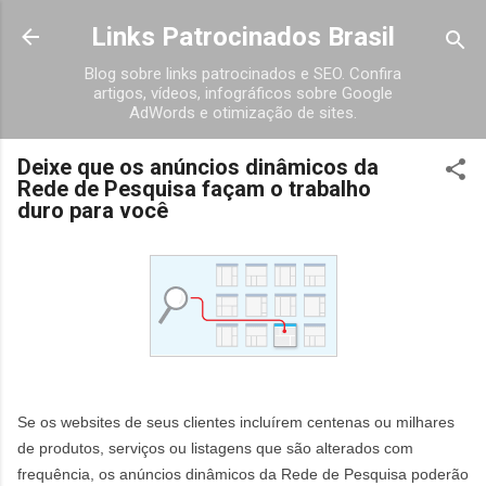
Pular para o conteúdo principal
Links Patrocinados Brasil
Blog sobre links patrocinados e SEO. Confira
artigos, vídeos, infográficos sobre Google
AdWords e otimização de sites.
Deixe que os anúncios dinâmicos da
Rede de Pesquisa façam o trabalho
duro para você
Se os websites de seus clientes incluírem centenas ou milhares
de produtos, serviços ou listagens que são alterados com
frequência, os anúncios dinâmicos da Rede de Pesquisa poderão