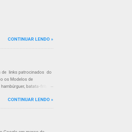
CONTINUAR LENDO »
 de links patrocinados do
ndo os Modelos de
hambúrguer, batata-frita,
de comer uma fruta e acaba
CONTINUAR LENDO »
que esse é o cenário
à fruta, a responsabilidade
 ingestão de um monte de
esponsabilidade no seu
s pesquisas, visita algumas