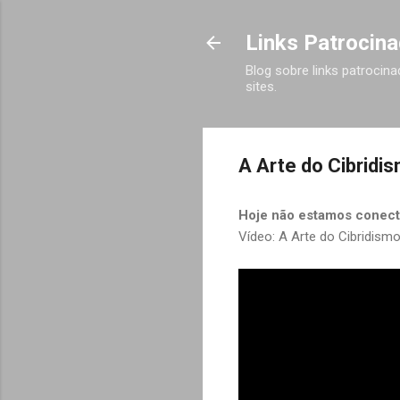
Links Patrocina
Blog sobre links patrocin
sites.
A Arte do Cibridi
Hoje não estamos conec
Vídeo: A Arte do Cibridismo