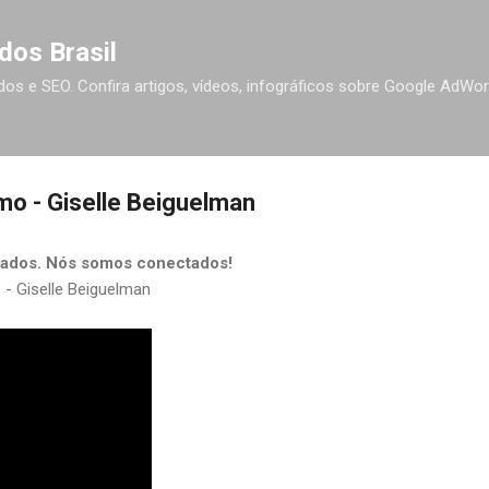
Pular para o conteúdo principal
dos Brasil
ados e SEO. Confira artigos, vídeos, infográficos sobre Google AdWo
smo - Giselle Beiguelman
tados. Nós somos conectados!
 - Giselle Beiguelman