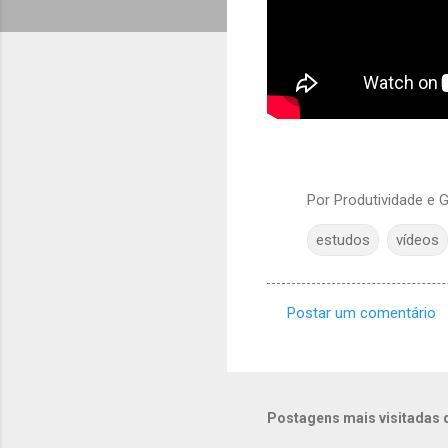
Por
Produtividade e
estudos
vídeos
Postar um comentário
C
o
m
e
Postagens mais visitadas 
n