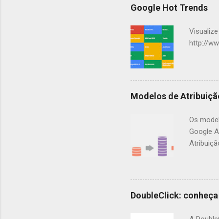
Google Hot Trends
t
á
Visualize
r
http://w
i
o
s
Modelos de Atribuiç
Os model
Google A
Atribuiçã
milk sha
passando
verdadeir
pelo seu
DoubleClick: conheça
guloseim
diagnóst