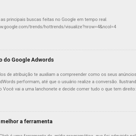
 as principais buscas feitas no Google em tempo real.
ww.google.com/trends/hottrends/visualize?nrow=4&ncol=4
ão do Google Adwords
os de atribuição te auxiliam a compreender como os seus anúncios
dWords performam, até que o usuário realize a conversão. Ilustra
o Você vai a uma lanchonete e decide comer tudo o que tem direito: 
ke, sorvete e sucos. Ao chegar em casa, um pouco mais tarde, deci
 mal, então pensa: “Passei mal porque comi essa fruta!” Mas, será 
o? Com certeza não. O fato é que não estamos deixando de atribuir 
 mal estar, mas entendemos também que houve todo o histórico da
 melhor a ferramenta
as antes dela, cujas as quais também têm uma grande parcela de r
ico. Assim é o caminho de uma conversão: um usuário realiza muita