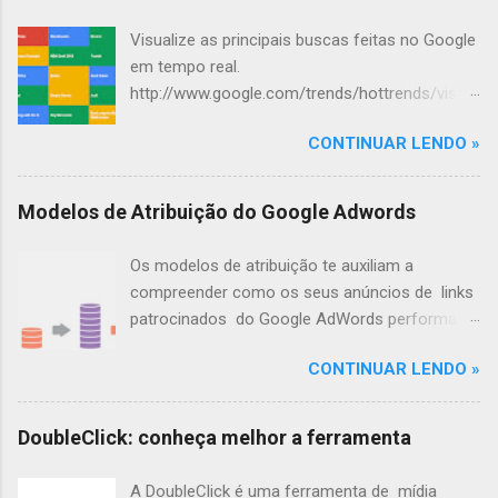
t
Visualize as principais buscas feitas no Google
á
em tempo real.
r
http://www.google.com/trends/hottrends/visual
i
ize?nrow=4&ncol=4
o
CONTINUAR LENDO »
s
Modelos de Atribuição do Google Adwords
Os modelos de atribuição te auxiliam a
compreender como os seus anúncios de links
patrocinados do Google AdWords performam,
até que o usuário realize a conversão.
CONTINUAR LENDO »
Ilustrando os Modelos de Atribuição Você vai a
uma lanchonete e decide comer tudo o que
tem direito: hambúrguer, batata-frita, milk
DoubleClick: conheça melhor a ferramenta
shake, sorvete e sucos. Ao chegar em casa,
um pouco mais tarde, decide comer uma fruta
A DoubleClick é uma ferramenta de mídia