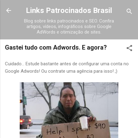
Pular para o conteúdo principal
Links Patrocinados Brasil
Blog sobre links patrocinados e SEO. Confira
artigos, vídeos, infográficos sobre Google
AdWords e otimização de sites.
Gastei tudo com Adwords. E agora?
Cuidado... Estude bastante antes de configurar uma conta no
Google Adwords! Ou contrate uma agência para isso! ;)