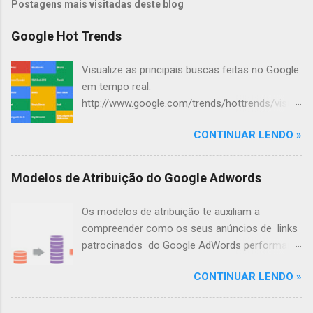
Postagens mais visitadas deste blog
Google Hot Trends
Visualize as principais buscas feitas no Google
em tempo real.
http://www.google.com/trends/hottrends/visual
ize?nrow=4&ncol=4
CONTINUAR LENDO »
Modelos de Atribuição do Google Adwords
Os modelos de atribuição te auxiliam a
compreender como os seus anúncios de links
patrocinados do Google AdWords performam,
até que o usuário realize a conversão.
CONTINUAR LENDO »
Ilustrando os Modelos de Atribuição Você vai a
uma lanchonete e decide comer tudo o que
tem direito: hambúrguer, batata-frita, milk